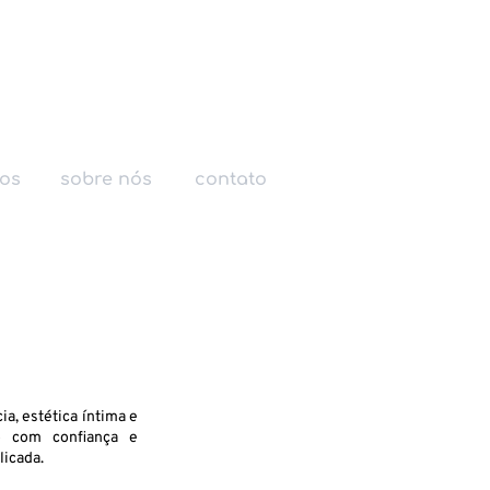
ços
sobre nós
contato
a, estética íntima e
ão com confiança e
licada.