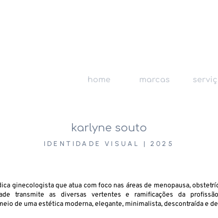
home
marcas
servi
karlyne souto
IDENTIDADE VISUAL | 2025
ca ginecologista que atua com foco nas áreas de menopausa, obstetríci
idade transmite as diversas vertentes e ramificações da profiss
 meio de uma estética moderna, elegante, minimalista, descontraída e de