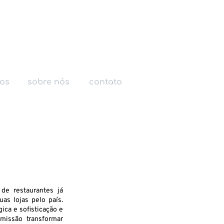
ços
sobre nós
contato
e restaurantes já
as lojas pelo país.
ica e sofisticação e
missão transformar